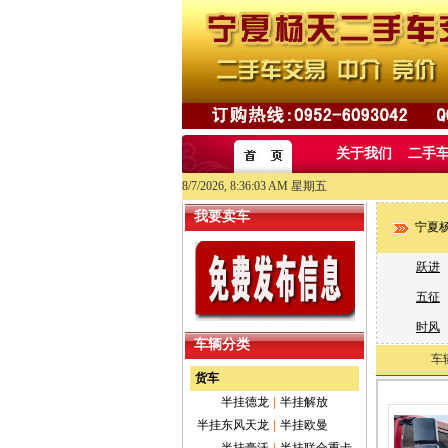
关于我们
二手
8/7/2026, 8:36:03 AM 星期五
我要卖车
宁夏
跃进
五征
时风
车辆分类
车
货车
半挂德龙
|
半挂解放
半挂东风天龙
|
半挂欧曼