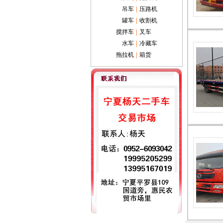
吊车
|
压路机
罐车
|
收割机
搅拌车
|
叉车
水车
|
冷藏车
拖拉机
|
箱货