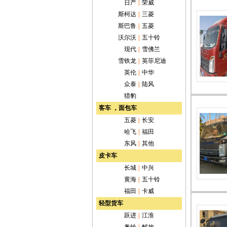
日产
|
荣威
斯柯达
|
三菱
斯巴鲁
|
五菱
沃尔沃
|
五十铃
现代
|
雪佛兰
雪铁龙
|
英菲尼迪
英伦
|
中华
众泰
|
陆风
猎豹
客车 ，面包车
五菱
|
长安
哈飞
|
福田
东风
|
其他
皮卡车
长城
|
中兴
黄海
|
五十铃
福田
|
卡威
轻型货车
跃进
|
江淮