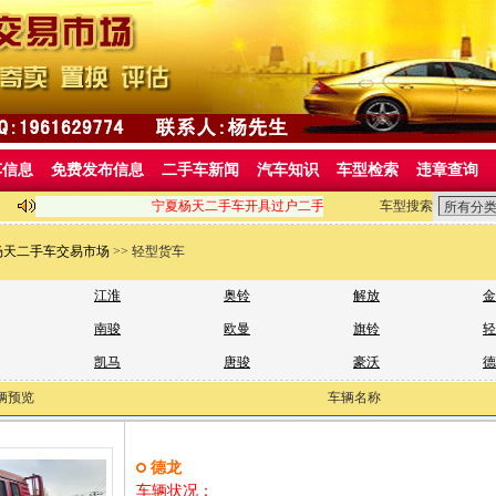
车信息
免费发布信息
二手车新闻
汽车知识
车型检索
违章查询
宁夏杨天二手车开具过户二手车交易发票，地址：平罗县惠农农
车型搜索
杨天二手车交易市场
>> 轻型货车
江淮
奥铃
解放
金
南骏
欧曼
旗铃
轻
凯马
唐骏
豪沃
德
辆预览
车辆名称
德龙
车辆状况：