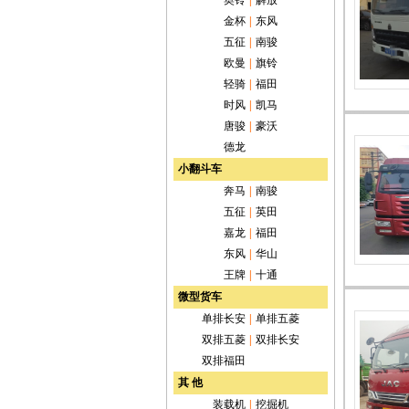
奥铃
|
解放
金杯
|
东风
五征
|
南骏
欧曼
|
旗铃
轻骑
|
福田
时风
|
凯马
唐骏
|
豪沃
德龙
小翻斗车
奔马
|
南骏
五征
|
英田
嘉龙
|
福田
东风
|
华山
王牌
|
十通
微型货车
单排长安
|
单排五菱
双排五菱
|
双排长安
双排福田
其 他
装载机
|
挖掘机