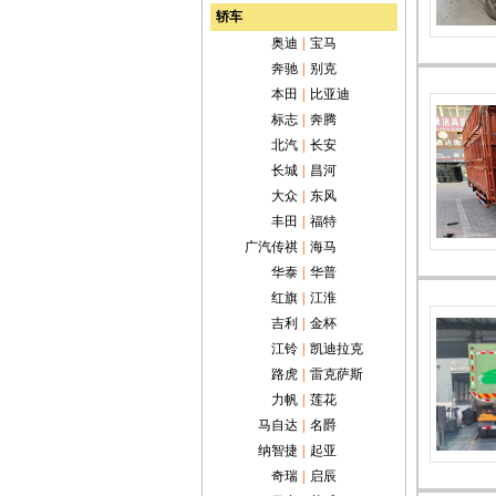
轿车
奥迪
|
宝马
奔驰
|
别克
本田
|
比亚迪
标志
|
奔腾
北汽
|
长安
长城
|
昌河
大众
|
东风
丰田
|
福特
广汽传祺
|
海马
华泰
|
华普
红旗
|
江淮
吉利
|
金杯
江铃
|
凯迪拉克
路虎
|
雷克萨斯
力帆
|
莲花
马自达
|
名爵
纳智捷
|
起亚
奇瑞
|
启辰