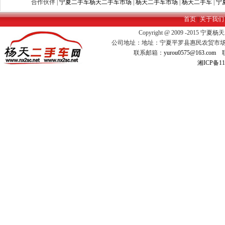
合作伙伴 |
宁夏二手车杨天二手车市场
|
杨天二手车市场
|
杨天二手车
|
宁
首页
|
关于我们
Copyright @ 2009 -2015 宁夏杨天
公司地址：地址：宁夏平罗县惠民农贸市场里
联系邮箱：
yurou0575@163.com
联系
湘ICP备11