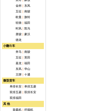
奥铃
|
解放
金杯
|
东风
五征
|
南骏
欧曼
|
旗铃
轻骑
|
福田
时风
|
凯马
唐骏
|
豪沃
德龙
小翻斗车
奔马
|
南骏
五征
|
英田
嘉龙
|
福田
东风
|
华山
王牌
|
十通
微型货车
单排长安
|
单排五菱
双排五菱
|
双排长安
双排福田
其 他
装载机
|
挖掘机