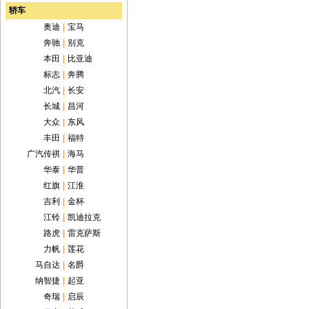
轿车
奥迪
|
宝马
奔驰
|
别克
本田
|
比亚迪
标志
|
奔腾
北汽
|
长安
长城
|
昌河
大众
|
东风
丰田
|
福特
广汽传祺
|
海马
华泰
|
华普
红旗
|
江淮
吉利
|
金杯
江铃
|
凯迪拉克
路虎
|
雷克萨斯
力帆
|
莲花
马自达
|
名爵
纳智捷
|
起亚
奇瑞
|
启辰