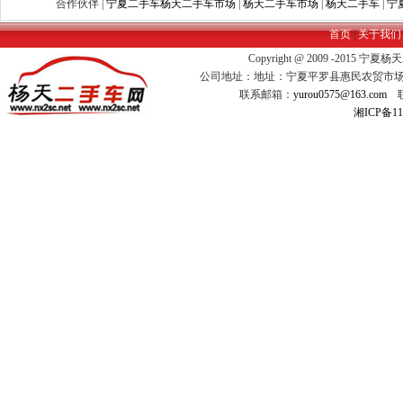
合作伙伴 |
宁夏二手车杨天二手车市场
|
杨天二手车市场
|
杨天二手车
|
宁
首页
|
关于我们
Copyright @ 2009 -2015 宁夏杨天
公司地址：地址：宁夏平罗县惠民农贸市场里
联系邮箱：
yurou0575@163.com
联系
湘ICP备11