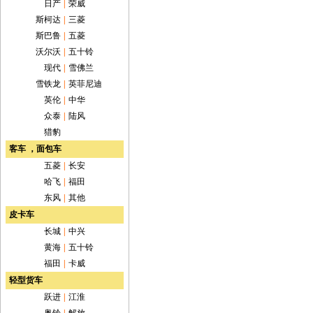
日产
|
荣威
斯柯达
|
三菱
斯巴鲁
|
五菱
沃尔沃
|
五十铃
现代
|
雪佛兰
雪铁龙
|
英菲尼迪
英伦
|
中华
众泰
|
陆风
猎豹
客车 ，面包车
五菱
|
长安
哈飞
|
福田
东风
|
其他
皮卡车
长城
|
中兴
黄海
|
五十铃
福田
|
卡威
轻型货车
跃进
|
江淮